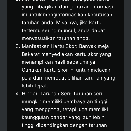
yang dibagikan dan gunakan informasi
ini untuk menginformasikan keputusan
taruhan anda. Misalnya, jika kartu
tertentu sering muncul, anda dapat
menyesuaikan taruhan anda.
Manfaatkan Kartu Skor: Banyak meja
Bakarat menyediakan kartu skor yang
menampilkan hasil sebelumnya.
Gunakan kartu skor ini untuk melacak
pola dan membuat pilihan taruhan yang
lebih tepat.
Hindari Taruhan Seri: Taruhan seri
mungkin memiliki pembayaran tinggi
yang menggoda, tetapi juga memiliki
keunggulan bandar yang jauh lebih
tinggi dibandingkan dengan taruhan