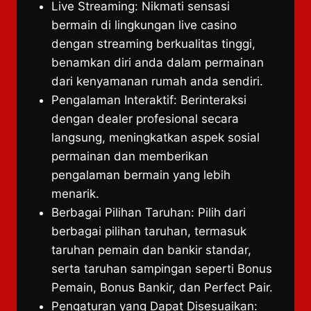
Live Streaming: Nikmati sensasi
bermain di lingkungan live casino
dengan streaming berkualitas tinggi,
benamkan diri anda dalam permainan
dari kenyamanan rumah anda sendiri.
Pengalaman Interaktif: Berinteraksi
dengan dealer profesional secara
langsung, meningkatkan aspek sosial
permainan dan memberikan
pengalaman bermain yang lebih
menarik.
Berbagai Pilihan Taruhan: Pilih dari
berbagai pilihan taruhan, termasuk
taruhan pemain dan bankir standar,
serta taruhan sampingan seperti Bonus
Pemain, Bonus Bankir, dan Perfect Pair.
Pengaturan yang Dapat Disesuaikan: