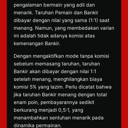
pengalaman bermain yang adil dan
menarik. Taruhan Pemain dan Bankir
dibayar dengan nilai yang sama (1:1) saat
menang. Namun, yang membedakan varian
ini adalah tidak adanya komisi atas
kemenangan Bankir.
Dengan mengaktifkan mode tanpa komisi
sebelum memasang taruhan, taruhan
Bankir akan dibayar dengan nilai 1:1
setelah menang, menghilangkan biaya
komisi 5% yang lazim. Perlu dicatat bahwa
jika taruhan Bankir menang dengan total
enam poin, pembayarannya sedikit
berkurang menjadi 0,5:1, yang
menambahkan sentuhan menarik pada
dinamika permainan.