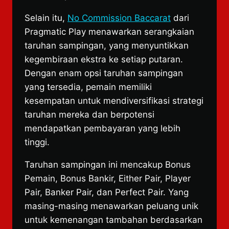
Selain itu,
No Commission Baccarat
dari
Pragmatic Play menawarkan serangkaian
taruhan sampingan, yang menyuntikkan
kegembiraan ekstra ke setiap putaran.
Dengan enam opsi taruhan sampingan
yang tersedia, pemain memiliki
kesempatan untuk mendiversifikasi strategi
taruhan mereka dan berpotensi
mendapatkan pembayaran yang lebih
tinggi.
Taruhan sampingan ini mencakup Bonus
Pemain, Bonus Bankir, Either Pair, Player
Pair, Banker Pair, dan Perfect Pair. Yang
masing-masing menawarkan peluang unik
untuk kemenangan tambahan berdasarkan