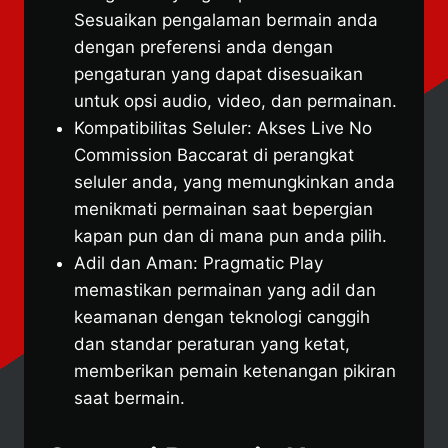
Sesuaikan pengalaman bermain anda
dengan preferensi anda dengan
pengaturan yang dapat disesuaikan
untuk opsi audio, video, dan permainan.
Kompatibilitas Seluler: Akses Live No
Commission Baccarat di perangkat
seluler anda, yang memungkinkan anda
menikmati permainan saat bepergian
kapan pun dan di mana pun anda pilih.
Adil dan Aman: Pragmatic Play
memastikan permainan yang adil dan
keamanan dengan teknologi canggih
dan standar peraturan yang ketat,
memberikan pemain ketenangan pikiran
saat bermain.