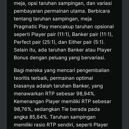
meja, opsi taruhan sampingan, dan variasi
pembayaran permainan utama. Berbicara
tentang taruhan sampingan, meja
Pragmatic Play mencakup taruhan opsional
seperti Player pair (11:1), Banker pair (11:1),
Perfect pair (25:1), dan Either pair (5:1).
Selain itu, ada taruhan Banker atau Player
Bonus dengan peluang yang bervariasi.
Bagi mereka yang mencari pengembalian
teoritis terbaik, permainan optimal
biasanya adalah taruhan Banker, yang
menawarkan RTP sebesar 98,94%.
Kemenangan Player memiliki RTP sebesar
98,76%, sedangkan Tie berada pada
angka 85,64%. Taruhan sampingan
memiliki rasio RTP sendiri, seperti Player