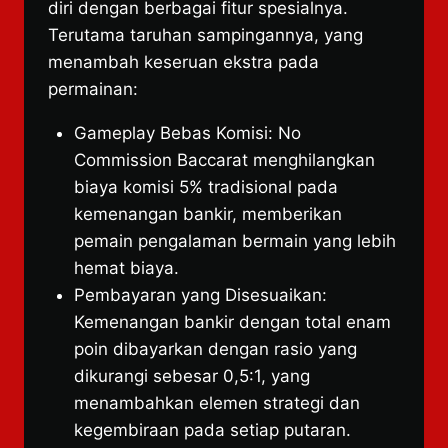
diri dengan berbagai fitur spesialnya.
Terutama taruhan sampingannya, yang
menambah keseruan ekstra pada
permainan:
Gameplay Bebas Komisi: No
Commission Baccarat menghilangkan
biaya komisi 5% tradisional pada
kemenangan bankir, memberikan
pemain pengalaman bermain yang lebih
hemat biaya.
Pembayaran yang Disesuaikan:
Kemenangan bankir dengan total enam
poin dibayarkan dengan rasio yang
dikurangi sebesar 0,5:1, yang
menambahkan elemen strategi dan
kegembiraan pada setiap putaran.