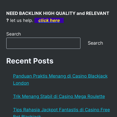
NEED BACKLINK HIGH QUALITY and RELEVANT
?
let us help.
click here
Search
Search
Recent Posts
Panduan Praktis Menang di Casino Blackjack
London
Trik Menang Stabil di Casino Mega Roulette
Tips Rahasia Jackpot Fantastis di Casino Free
Bet Blackjack