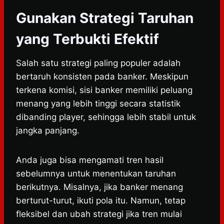
Gunakan Strategi Taruhan
yang Terbukti Efektif
Salah satu strategi paling populer adalah
bertaruh konsisten pada banker. Meskipun
terkena komisi, sisi banker memiliki peluang
menang yang lebih tinggi secara statistik
dibanding player, sehingga lebih stabil untuk
jangka panjang.
Anda juga bisa mengamati tren hasil
sebelumnya untuk menentukan taruhan
berikutnya. Misalnya, jika banker menang
berturut-turut, ikuti pola itu. Namun, tetap
fleksibel dan ubah strategi jika tren mulai