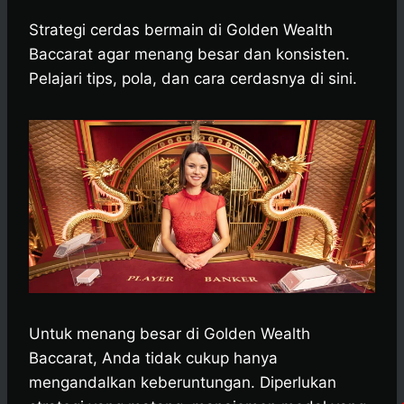
h
a
e
e
k
i
a
c
s
l
y
n
Strategi cerdas bermain di Golden Wealth
t
e
s
e
p
e
Baccarat agar menang besar dan konsisten.
s
b
e
g
e
Pelajari tips, pola, dan cara cerdasnya di sini.
A
o
n
r
p
o
g
a
p
k
e
m
r
Untuk menang besar di Golden Wealth
Baccarat, Anda tidak cukup hanya
mengandalkan keberuntungan. Diperlukan