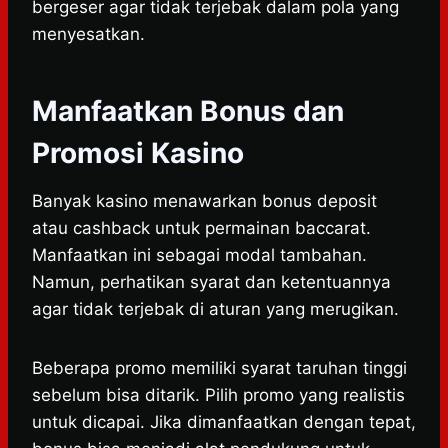
bergeser agar tidak terjebak dalam pola yang
menyesatkan.
Manfaatkan Bonus dan
Promosi Kasino
Banyak kasino menawarkan bonus deposit
atau cashback untuk permainan baccarat.
Manfaatkan ini sebagai modal tambahan.
Namun, perhatikan syarat dan ketentuannya
agar tidak terjebak di aturan yang merugikan.
Beberapa promo memiliki syarat taruhan tinggi
sebelum bisa ditarik. Pilih promo yang realistis
untuk dicapai. Jika dimanfaatkan dengan tepat,