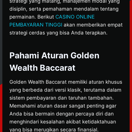
strategi yang matang, manajemen modal yang
disiplin, serta pemahaman mendalam tentang
permainan. Berikut
CASINO ONLINE
PEMBAYARAN TINGGI
akan memberikan empat
strategi cerdas yang bisa Anda terapkan.
Pahami Aturan Golden
Wealth Baccarat
Golden Wealth Baccarat memiliki aturan khusus
yang berbeda dari versi klasik, terutama dalam
sistem pembayaran dan taruhan tambahan.
Memahami aturan dasar sangat penting agar
Anda bisa bermain dengan percaya diri dan
menghindari kesalahan akibat ketidaktahuan
yang bisa merugikan secara finansial.