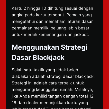
Kartu 2 hingga 10 dihitung sesuai dengan
angka pada kartu tersebut. Pemain yang
mengetahui dan memahami aturan dasar
permainan memiliki peluang lebih besar
untuk meraih kemenangan dan jackpot.
Menggunakan Strategi
Dasar Blackjack
Salah satu taktik yang tidak boleh
diabaikan adalah strategi dasar blackjack.
Strategi ini adalah cara terbaik untuk
mengurangi keunggulan rumah. Misalnya,
jika Anda memiliki tangan dengan total 12-
16 dan dealer menunjukkan kartu yang