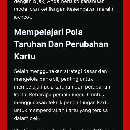
dengan bijak, Anda berisiko kehabisan
modal dan kehilangan kesempatan meraih
jackpot.
Mempelajari Pola
Taruhan Dan Perubahan
Kartu
Selain menggunakan strategi dasar dan
mengelola bankroll, penting untuk
mempelajari pola taruhan dan perubahan
kartu. Beberapa pemain memilih untuk
menggunakan teknik penghitungan kartu
untuk memperkirakan kartu yang tersisa
dalam dek.