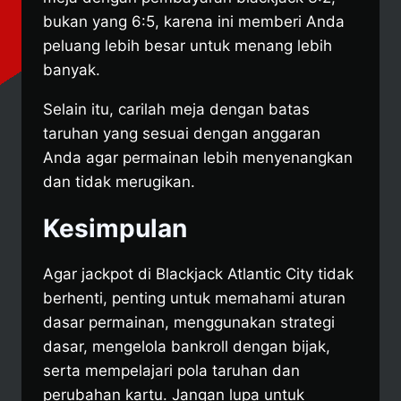
bukan yang 6:5, karena ini memberi Anda
peluang lebih besar untuk menang lebih
banyak.
Selain itu, carilah meja dengan batas
taruhan yang sesuai dengan anggaran
Anda agar permainan lebih menyenangkan
dan tidak merugikan.
Kesimpulan
Agar jackpot di Blackjack Atlantic City tidak
berhenti, penting untuk memahami aturan
dasar permainan, menggunakan strategi
dasar, mengelola bankroll dengan bijak,
serta mempelajari pola taruhan dan
perubahan kartu. Jangan lupa untuk