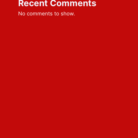
Recent Comments
No comments to show.