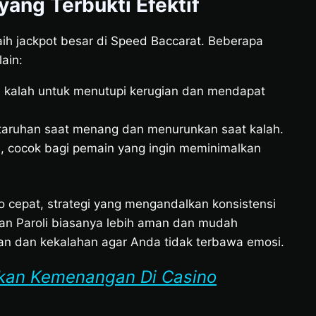
yang Terbukti Efektif
ih jackpot besar di Speed Baccarat. Beberapa
ain:
h kalah untuk menutupi kerugian dan mendapat
n taruhan saat menang dan menurunkan saat kalah.
an, cocok bagi pemain yang ingin meminimalkan
cepat, strategi yang mengandalkan konsistensi
dan Paroli biasanya lebih aman dan mudah
an dan kekalahan agar Anda tidak terbawa emosi.
kan Kemenangan Di Casino