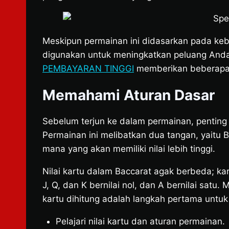
Meskipun permainan ini didasarkan pada keb
digunakan untuk meningkatkan peluang Anda
PEMBAYARAN TINGGI
memberikan beberapa s
Memahami Aturan Dasar
Sebelum terjun ke dalam permainan, pentin
Permainan ini melibatkan dua tangan, yaitu 
mana yang akan memiliki nilai lebih tinggi.
Nilai kartu dalam Baccarat agak berbeda; kar
J, Q, dan K bernilai nol, dan A bernilai sat
kartu dihitung adalah langkah pertama untu
Pelajari nilai kartu dan aturan permainan.