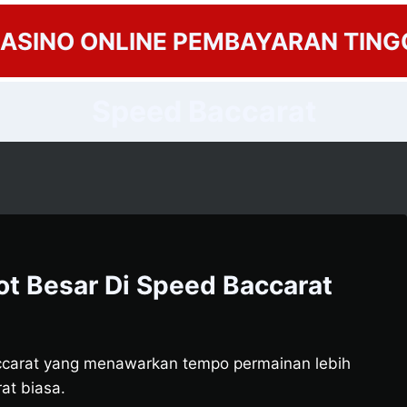
ASINO ONLINE PEMBAYARAN TING
Speed Baccarat
ot Besar Di Speed Baccarat
ccarat yang menawarkan tempo permainan lebih
at biasa.