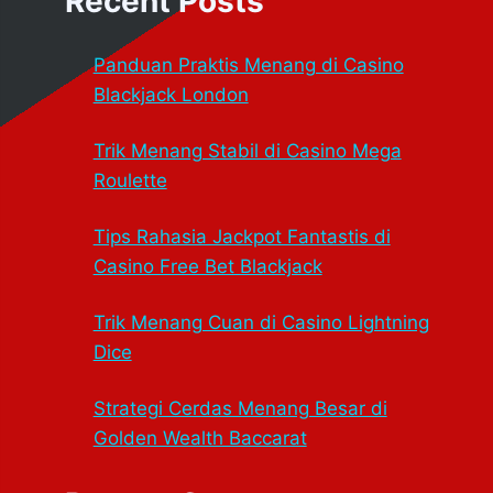
Recent Posts
Panduan Praktis Menang di Casino
Blackjack London
Trik Menang Stabil di Casino Mega
Roulette
Tips Rahasia Jackpot Fantastis di
Casino Free Bet Blackjack
Trik Menang Cuan di Casino Lightning
Dice
Strategi Cerdas Menang Besar di
Golden Wealth Baccarat