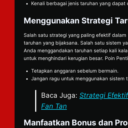
Kenali berbagai jenis taruhan yang dapat 
Menggunakan Strategi Tar
Salah satu strategi yang paling efektif dal
taruhan yang bijaksana. Salah satu sistem 
Anda menggandakan taruhan setiap kali kal
untuk menghindari kerugian besar. Poin Pent
Tetapkan anggaran sebelum bermain.
Jangan ragu untuk menggunakan sistem ta
Baca Juga:
Strategi Efekt
Fan Tan
Manfaatkan Bonus dan Pr