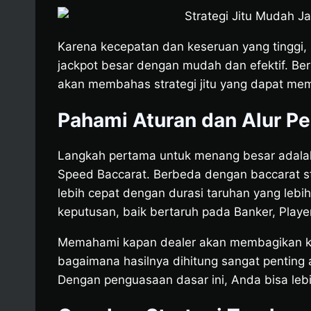
Karena kecepatan dan keseruan yang tinggi,
jackpot besar dengan mudah dan efektif. Beri
akan membahas strategi jitu yang dapat m
Pahami Aturan dan Alur P
Langkah pertama untuk menang besar adala
Speed Baccarat. Berbeda dengan baccarat st
lebih cepat dengan durasi taruhan yang lebi
keputusan, baik bertaruh pada Banker, Player
Memahami kapan dealer akan membagikan kar
bagaimana hasilnya dihitung sangat penting 
Dengan penguasaan dasar ini, Anda bisa lebi