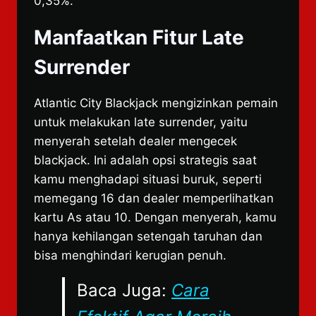
0,35%.
Manfaatkan Fitur Late
Surrender
Atlantic City Blackjack mengizinkan pemain
untuk melakukan late surrender, yaitu
menyerah setelah dealer mengecek
blackjack. Ini adalah opsi strategis saat
kamu menghadapi situasi buruk, seperti
memegang 16 dan dealer memperlihatkan
kartu As atau 10. Dengan menyerah, kamu
hanya kehilangan setengah taruhan dan
bisa menghindari kerugian penuh.
Baca Juga:
Cara