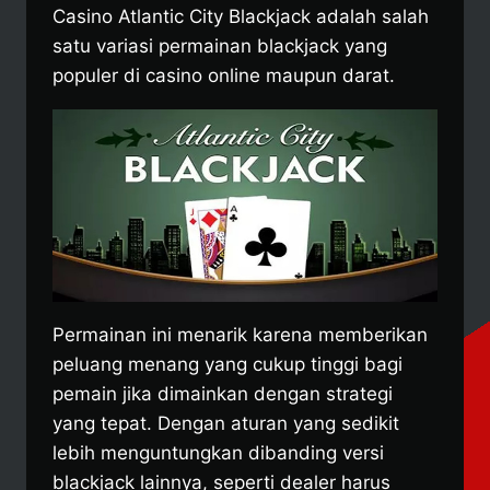
Casino Atlantic City Blackjack adalah salah
satu variasi permainan blackjack yang
populer di casino online maupun darat.
Permainan ini menarik karena memberikan
peluang menang yang cukup tinggi bagi
pemain jika dimainkan dengan strategi
yang tepat. Dengan aturan yang sedikit
lebih menguntungkan dibanding versi
blackjack lainnya, seperti dealer harus