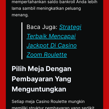
mempertahankan saldo bankroll Anda lebih
lama sambil meningkatkan peluang
menang.
Baca Juga:
Strategi
Terbaik Mencapai
Jackpot Di Casino
Zoom Roulette
Pilih Meja Dengan
Pembayaran Yang
Menguntungkan
Setiap meja Casino Roulette mungkin
memiliki struktur pembayaran yang sedikit