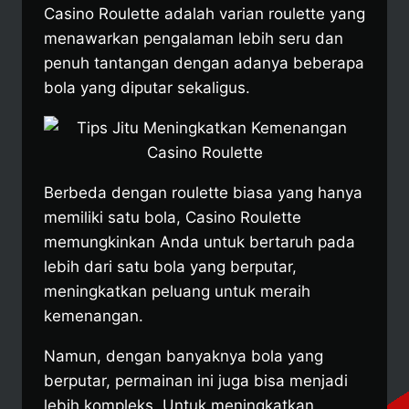
Casino Roulette adalah varian roulette yang
menawarkan pengalaman lebih seru dan
penuh tantangan dengan adanya beberapa
bola yang diputar sekaligus.
Berbeda dengan roulette biasa yang hanya
memiliki satu bola, Casino Roulette
memungkinkan Anda untuk bertaruh pada
lebih dari satu bola yang berputar,
meningkatkan peluang untuk meraih
kemenangan.
Namun, dengan banyaknya bola yang
berputar, permainan ini juga bisa menjadi
lebih kompleks. Untuk meningkatkan