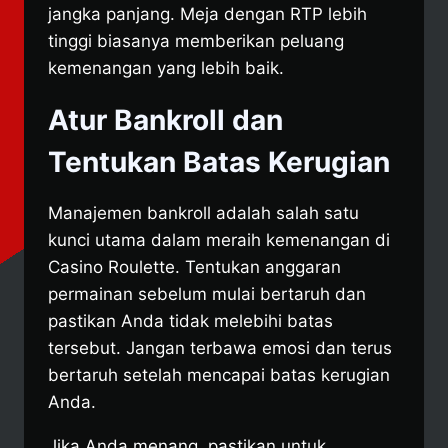
jangka panjang. Meja dengan RTP lebih
tinggi biasanya memberikan peluang
kemenangan yang lebih baik.
Atur Bankroll dan
Tentukan Batas Kerugian
Manajemen bankroll adalah salah satu
kunci utama dalam meraih kemenangan di
Casino Roulette. Tentukan anggaran
permainan sebelum mulai bertaruh dan
pastikan Anda tidak melebihi batas
tersebut. Jangan terbawa emosi dan terus
bertaruh setelah mencapai batas kerugian
Anda.
Jika Anda menang, pastikan untuk