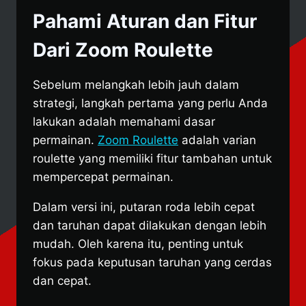
Pahami Aturan dan Fitur
Dari Zoom Roulette
Sebelum melangkah lebih jauh dalam
strategi, langkah pertama yang perlu Anda
lakukan adalah memahami dasar
permainan.
Zoom Roulette
adalah varian
roulette yang memiliki fitur tambahan untuk
mempercepat permainan.
Dalam versi ini, putaran roda lebih cepat
dan taruhan dapat dilakukan dengan lebih
mudah. Oleh karena itu, penting untuk
fokus pada keputusan taruhan yang cerdas
dan cepat.