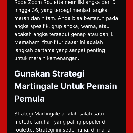
Roda Zoom Roulette memiliki angka dari 0
hingga 36, yang terbagi menjadi angka
merah dan hitam. Anda bisa bertaruh pada
angka spesifik, grup angka, warna, atau
apakah angka tersebut genap atau ganjil.
Memahami fitur-fitur dasar ini adalah
langkah pertama yang sangat penting
untuk meraih kemenangan.
Gunakan Strategi
Martingale Untuk Pemain
Pemula
Strategi Martingale adalah salah satu
metode taruhan yang paling populer di
roulette. Strategi ini sederhana, di mana