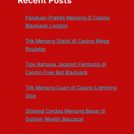
Recent Posts
Panduan Praktis Menang di Casino
Blackjack London
Trik Menang Stabil di Casino Mega
Roulette
Tips Rahasia Jackpot Fantastis di
Casino Free Bet Blackjack
Trik Menang Cuan di Casino Lightning
Dice
Strategi Cerdas Menang Besar di
Golden Wealth Baccarat