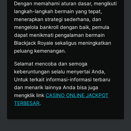
Dengan memahami aturan dasar, mengikuti
langkah-langkah bermain yang tepat,
menerapkan strategi sederhana, dan
mengelola bankroll dengan baik, pemula
dapat menikmati pengalaman bermain
Blackjack Royale sekaligus meningkatkan
peluang kemenangan.
Selamat mencoba dan semoga
keberuntungan selalu menyertai Anda,
Untuk terkait informasi-informasi terbaru
dan menarik lainnya Anda bisa juga
mengklik link
CASINO ONLINE JACKPOT
TERBESAR
.