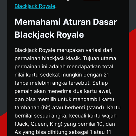
Blackjack Royale
.
Memahami Aturan Dasar
Blackjack Royale
Blackjack Royale merupakan variasi dari
permainan blackjack klasik. Tujuan utama
permainan ini adalah mendapatkan total
nilai kartu sedekat mungkin dengan 21
tanpa melebihi angka tersebut. Setiap
pemain akan menerima dua kartu awal,
dan bisa memilih untuk mengambil kartu
tambahan (hit) atau berhenti (stand). Kartu
bernilai sesuai angka, kecuali kartu wajah
(Jack, Queen, King) yang bernilai 10, dan
As yang bisa dihitung sebagai 1 atau 11