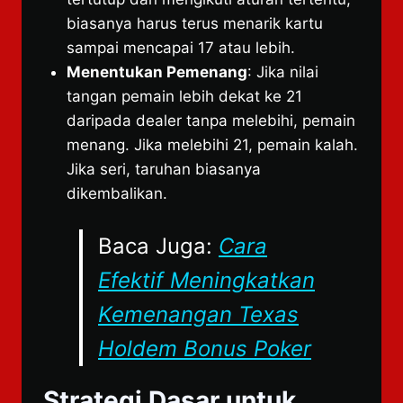
biasanya harus terus menarik kartu
sampai mencapai 17 atau lebih.
Menentukan Pemenang
: Jika nilai
tangan pemain lebih dekat ke 21
daripada dealer tanpa melebihi, pemain
menang. Jika melebihi 21, pemain kalah.
Jika seri, taruhan biasanya
dikembalikan.
Baca Juga:
Cara
Efektif Meningkatkan
Kemenangan Texas
Holdem Bonus Poker
Strategi Dasar untuk