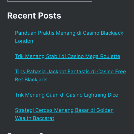
Recent Posts
Panduan Praktis Menang di Casino Blackjack
London
Trik Menang Stabil di Casino Mega Roulette
Tips Rahasia Jackpot Fantastis di Casino Free
Bet Blackjack
Trik Menang Cuan di Casino Lightning Dice
Strategi Cerdas Menang Besar di Golden
Wealth Baccarat