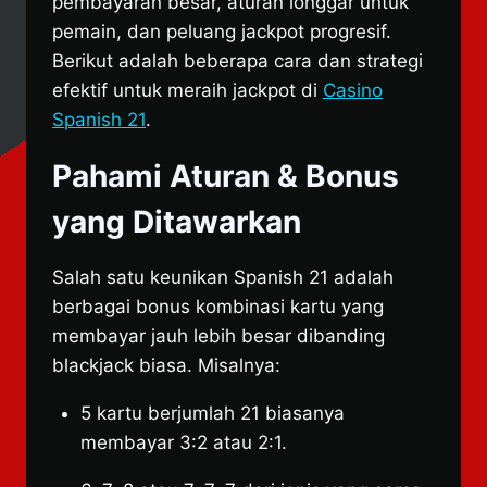
pembayaran besar, aturan longgar untuk
pemain, dan peluang jackpot progresif.
Berikut adalah beberapa cara dan strategi
efektif untuk meraih jackpot di
Casino
Spanish 21
.
Pahami Aturan & Bonus
yang Ditawarkan
Salah satu keunikan Spanish 21 adalah
berbagai bonus kombinasi kartu yang
membayar jauh lebih besar dibanding
blackjack biasa. Misalnya:
5 kartu berjumlah 21 biasanya
membayar 3:2 atau 2:1.