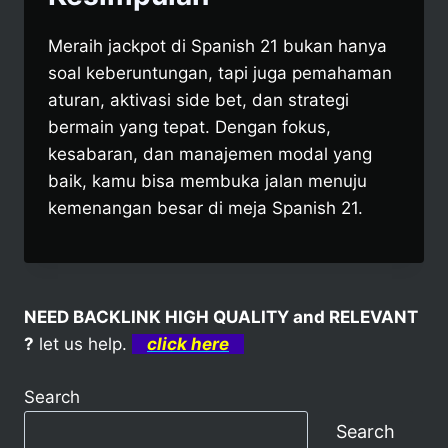
Meraih jackpot di Spanish 21 bukan hanya
soal keberuntungan, tapi juga pemahaman
aturan, aktivasi side bet, dan strategi
bermain yang tepat. Dengan fokus,
kesabaran, dan manajemen modal yang
baik, kamu bisa membuka jalan menuju
kemenangan besar di meja Spanish 21.
NEED BACKLINK HIGH QUALITY and RELEVANT
?
let us help.
click here
Search
Search