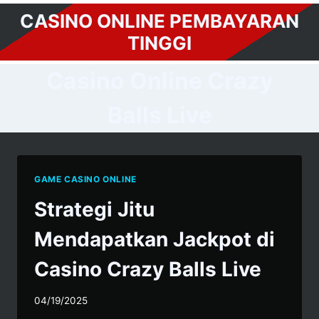
Skip
CASINO ONLINE PEMBAYARAN
to
TINGGI
content
Casino Online Crazy
Balls Live
GAME CASINO ONLINE
Strategi Jitu
Mendapatkan Jackpot di
Casino Crazy Balls Live
04/19/2025