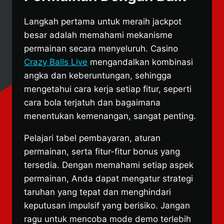
Langkah pertama untuk meraih jackpot
besar adalah memahami mekanisme
permainan secara menyeluruh. Casino
Crazy Balls Live
mengandalkan kombinasi
angka dan keberuntungan, sehingga
mengetahui cara kerja setiap fitur, seperti
cara bola terjatuh dan bagaimana
menentukan kemenangan, sangat penting.
Pelajari tabel pembayaran, aturan
permainan, serta fitur-fitur bonus yang
tersedia. Dengan memahami setiap aspek
permainan, Anda dapat mengatur strategi
taruhan yang tepat dan menghindari
keputusan impulsif yang berisiko. Jangan
ragu untuk mencoba mode demo terlebih