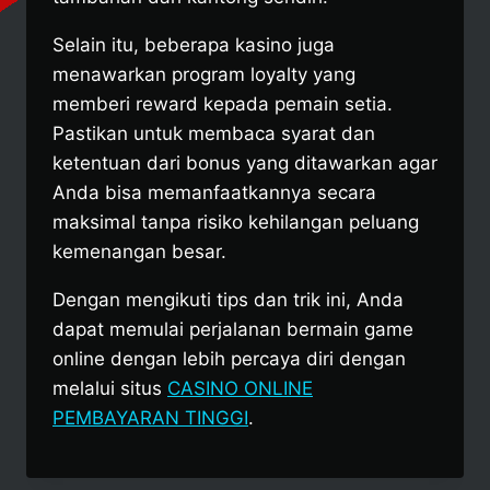
Selain itu, beberapa kasino juga
menawarkan program loyalty yang
memberi reward kepada pemain setia.
Pastikan untuk membaca syarat dan
ketentuan dari bonus yang ditawarkan agar
Anda bisa memanfaatkannya secara
maksimal tanpa risiko kehilangan peluang
kemenangan besar.
Dengan mengikuti tips dan trik ini, Anda
dapat memulai perjalanan bermain game
online dengan lebih percaya diri dengan
melalui situs
CASINO ONLINE
PEMBAYARAN TINGGI
.