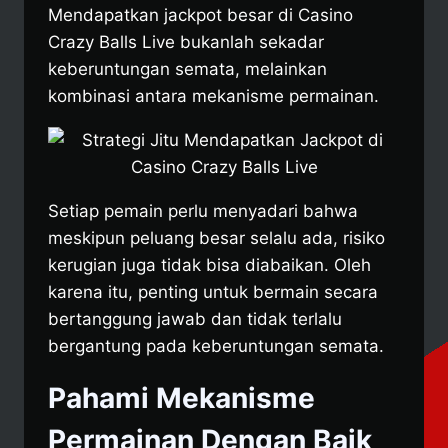
Mendapatkan jackpot besar di Casino
Crazy Balls Live bukanlah sekadar
keberuntungan semata, melainkan
kombinasi antara mekanisme permainan.
Setiap pemain perlu menyadari bahwa
meskipun peluang besar selalu ada, risiko
kerugian juga tidak bisa diabaikan. Oleh
karena itu, penting untuk bermain secara
bertanggung jawab dan tidak terlalu
bergantung pada keberuntungan semata.
Pahami Mekanisme
Permainan Dengan Baik