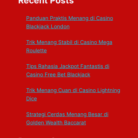
Recent Posts
Panduan Praktis Menang di Casino
Blackjack London
Trik Menang Stabil di Casino Mega
Roulette
Tips Rahasia Jackpot Fantastis di
Casino Free Bet Blackjack
Trik Menang Cuan di Casino Lightning
Dice
Strategi Cerdas Menang Besar di
Golden Wealth Baccarat