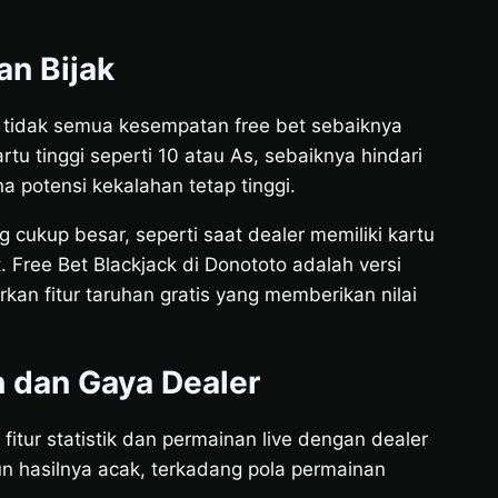
an Bijak
, tidak semua kesempatan free bet sebaiknya
rtu tinggi seperti 10 atau As, sebaiknya hindari
a potensi kekalahan tetap tinggi.
cukup besar, seperti saat dealer memiliki kartu
Free Bet Blackjack di Donototo adalah versi
kan fitur taruhan gratis yang memberikan nilai
n dan Gaya Dealer
itur statistik dan permainan live dengan dealer
n hasilnya acak, terkadang pola permainan