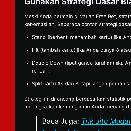
Gunakan Strategi Dasar Bl
Meski Anda bermain di varian Free Bet, strat
keberhasilan. Beberapa contoh strategi dasar
Stand (berhenti menambah kartu) jika Anda
Hit (tambah kartu) jika Anda punya 8 atau
Double Down (lipat ganda taruhan) jika A
rendah.
Split kartu As dan 8, tapi jangan pernah s
Strategi ini dirancang berdasarkan statistik 
meningkatkan kemungkinan Anda menang dar
Baca Juga:
Trik Jitu Mud