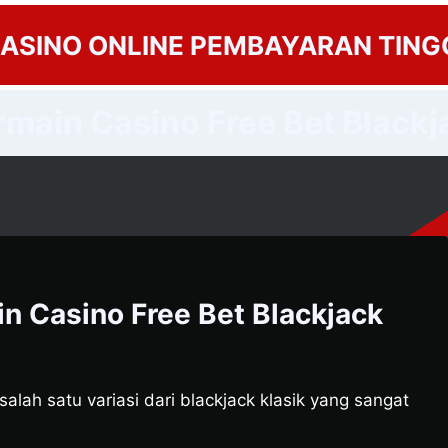
ASINO ONLINE PEMBAYARAN TING
rmain Casino Free Bet Blackj
in Casino Free Bet Blackjack
alah satu variasi dari blackjack klasik yang sangat