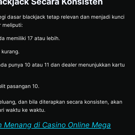
ackjack Secara Konsisten
egi dasar blackjack tetap relevan dan menjadi kunci
 meliputi:
 memiliki 17 atau lebih.
 kurang.
nda punya 10 atau 11 dan dealer menunjukkan kartu
plit pasangan 10.
peluang, dan bila diterapkan secara konsisten, akan
i waktu ke waktu.
ah Menang di Casino Online Mega