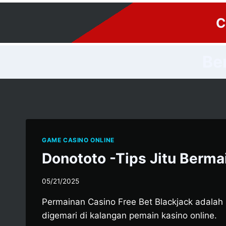
Skip
to
C
content
Be
GAME CASINO ONLINE
Donototo -Tips Jitu Berma
05/21/2025
Permainan Casino Free Bet Blackjack adalah s
digemari di kalangan pemain kasino online.