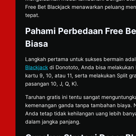
Free Bet Blackjack menawarkan peluang mena
tepat.
Pahami Perbedaan Free Bet
Biasa
Langkah pertama untuk sukses bermain ad
Blackjack
di Donototo, Anda bisa melakukan D
kartu 9, 10, atau 11, serta melakukan Split g
pasangan 10, J, Q, K).
Taruhan gratis ini tentu sangat menguntung
kemenangan ganda tanpa tambahan biaya. Nam
Anda tetap tidak kehilangan uang lebih bany
dalam jangka panjang.