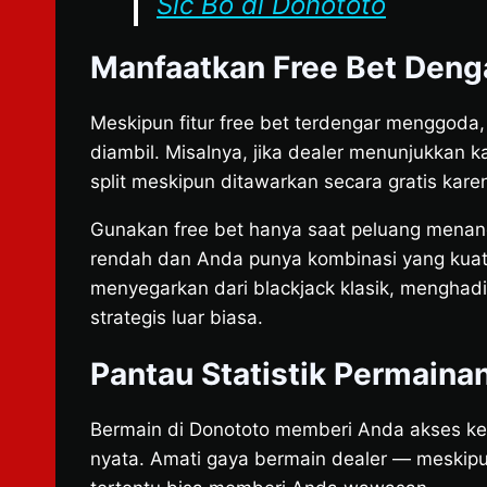
Sic Bo di Donototo
Manfaatkan Free Bet Deng
Meskipun fitur free bet terdengar menggoda
diambil. Misalnya, jika dealer menunjukkan ka
split meskipun ditawarkan secara gratis karen
Gunakan free bet hanya saat peluang menang 
rendah dan Anda punya kombinasi yang kuat. 
menyegarkan dari blackjack klasik, menghadir
strategis luar biasa.
Pantau Statistik Permaina
Bermain di Donototo memberi Anda akses ke f
nyata. Amati gaya bermain dealer — meskipu