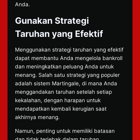
Anda.
Gunakan Strategi
Taruhan yang Efektif
Menggunakan strategi taruhan yang efektif
dapat membantu Anda mengelola bankroll
dan meningkatkan peluang Anda untuk
menang. Salah satu strategi yang populer
adalah sistem Martingale, di mana Anda
menggandakan taruhan setelah setiap
kekalahan, dengan harapan untuk
mendapatkan kembali kerugian saat
akhirnya menang.
Namun, penting untuk memiliki batasan
dan tidak terjebak dalam taruhan