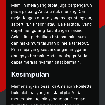
Memilih meja yang tepat juga berpengaruh
pada peluang Anda untuk menang. Cari
meja dengan aturan yang menguntungkan,
seperti “En Prison” atau “La Partage,” yang
dapat mengurangi keuntungan kasino.
Selain itu, perhatikan batasan minimum
dan maksimum taruhan di meja tersebut.
Pilih meja yang sesuai dengan anggaran
dan gaya bermain Anda, sehingga Anda
dapat merasa nyaman saat bermain.
Kesimpulan
Memenangkan besar di American Roulette
bukanlah hal yang mustahil jika Anda
menerapkan teknik yang tepat. Dengan