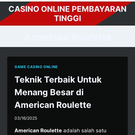
Skip
CASINO ONLINE PEMBAYARAN
to
TINGGI
content
American Roulette
GAME CASINO ONLINE
Teknik Terbaik Untuk
Menang Besar di
American Roulette
03/16/2025
American Roulette
adalah salah satu