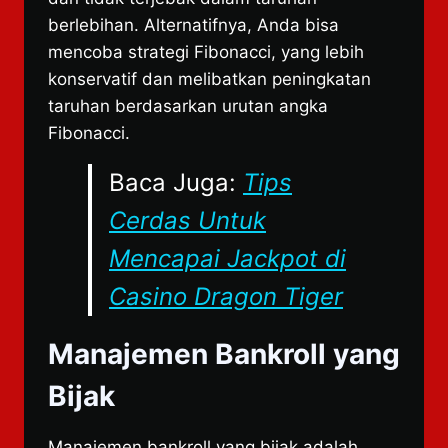
berlebihan. Alternatifnya, Anda bisa
mencoba strategi Fibonacci, yang lebih
konservatif dan melibatkan peningkatan
taruhan berdasarkan urutan angka
Fibonacci.
Baca Juga:
Tips
Cerdas Untuk
Mencapai Jackpot di
Casino Dragon Tiger
Manajemen Bankroll yang
Bijak
Manajemen bankroll yang bijak adalah