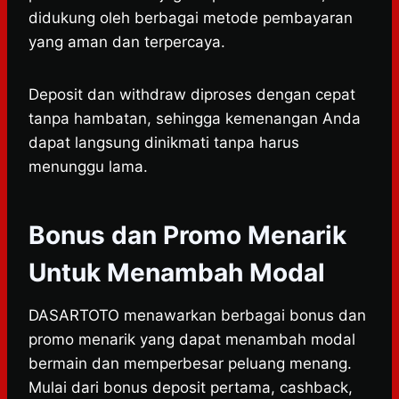
didukung oleh berbagai metode pembayaran
yang aman dan terpercaya.
Deposit dan withdraw diproses dengan cepat
tanpa hambatan, sehingga kemenangan Anda
dapat langsung dinikmati tanpa harus
menunggu lama.
Bonus dan Promo Menarik
Untuk Menambah Modal
DASARTOTO menawarkan berbagai bonus dan
promo menarik yang dapat menambah modal
bermain dan memperbesar peluang menang.
Mulai dari bonus deposit pertama, cashback,