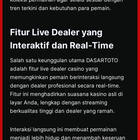
tren terkini dan kebutuhan para pemain.
Fitur Live Dealer yang
Interaktif dan Real-Time
Salah satu keunggulan utama DASARTOTO
adalah fitur live dealer casino yang
memungkinkan pemain berinteraksi langsung
dengan dealer profesional secara real-time.
Fitur ini menghadirkan suasana kasino asli di
layar Anda, lengkap dengan streaming
berkualitas tinggi dan dealer yang ramah.
Interaksi langsung ini membuat permainan
menjadi lebih hidup dan menambah keseruan