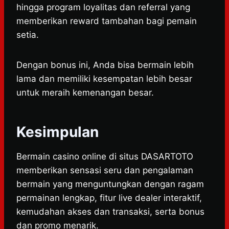
hingga program loyalitas dan referral yang
memberikan reward tambahan bagi pemain
setia.
Dengan bonus ini, Anda bisa bermain lebih
lama dan memiliki kesempatan lebih besar
untuk meraih kemenangan besar.
Kesimpulan
Bermain casino online di situs DASARTOTO
memberikan sensasi seru dan pengalaman
bermain yang menguntungkan dengan ragam
permainan lengkap, fitur live dealer interaktif,
kemudahan akses dan transaksi, serta bonus
dan promo menarik.